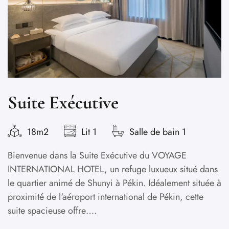
Suite Exécutive
C
18m2
Lit 1
Salle de bain 1
Bienvenue dans la Suite Exécutive du VOYAGE
B
INTERNATIONAL HOTEL, un refuge luxueux situé dans
V
le quartier animé de Shunyi à Pékin. Idéalement située à
ra
proximité de l'aéroport international de Pékin, cette
Pé
suite spacieuse offre….
i