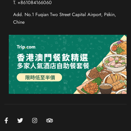
T. +861084166060
Add. No.1 Fuqian Two Street Capital Airport, Pékin,
Chine
Chinese (Taiwan)
Chinese (Hong Kong)
Thai
Russian
Spanish
German
Japanese
Korean