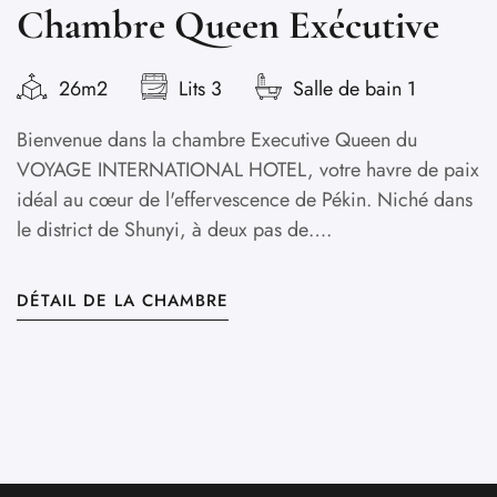
Chambre Queen Exécutive
S
26m2
Lits 3
Salle de bain 1
Bienvenue dans la chambre Executive Queen du
B
VOYAGE INTERNATIONAL HOTEL, votre havre de paix
I
idéal au cœur de l'effervescence de Pékin. Niché dans
le
le district de Shunyi, à deux pas de….
pr
s
DÉTAIL DE LA CHAMBRE
D