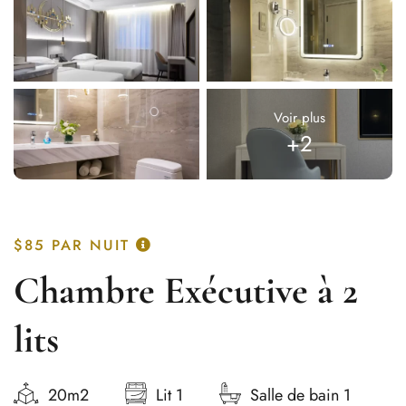
Voir plus
+2
$85
PAR NUIT
Chambre Exécutive à 2
lits
20m2
Lit 1
Salle de bain 1