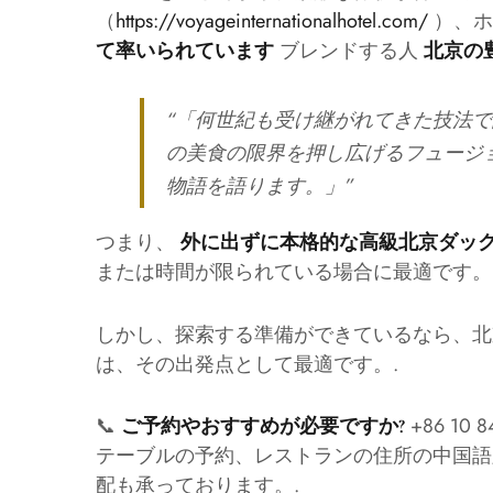
（
https://voyageinternationalhotel.com/
）、
ブレンドする人
て率いられています
北京の
“「何世紀も受け継がれてきた技法
の美食の限界を押し広げるフュージ
物語を語ります。」”
つまり、
外に出ずに本格的な高級北京ダッ
または時間が限られている場合に最適です。
しかし、探索する準備ができているなら、北京の食文化が
は、その出発点として最適です。.
📞
+86 1
ご予約やおすすめが必要ですか?
テーブルの予約、レストランの住所の中国語
配も承っております。.