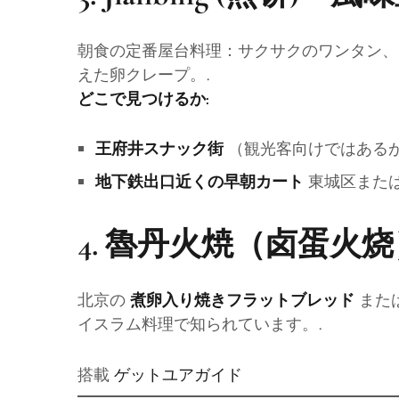
朝食の定番屋台料理：サクサクのワンタン、
えた卵クレープ。.
どこで見つけるか:
（観光客向けではある
王府井スナック街
東城区また
地下鉄出口近くの早朝カート
4.
魯丹火焼（卤蛋火烧
北京の
また
煮卵入り焼きフラットブレッド
イスラム料理で知られています。.
搭載
ゲットユアガイド