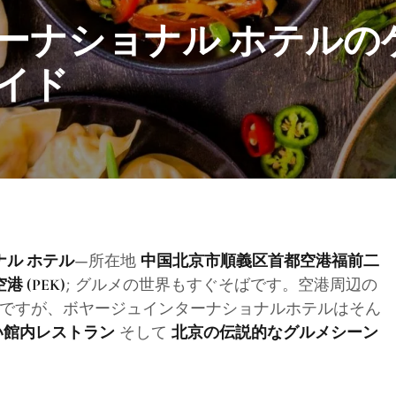
ターナショナル ホテルの
イド
—所在地
ナル ホテル
中国北京市順義区首都空港福前二
; グルメの世界もすぐそばです。空港周辺の
 (PEK)
ですが、ボヤージュインターナショナルホテルはそん
そして
い館内レストラン
北京の伝説的なグルメシーン