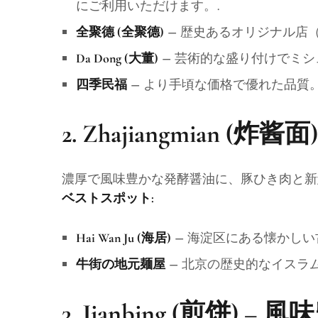
にご利用いただけます。.
– 歴史あるオリジナル店（
全聚德 (全聚德)
– 芸術的な盛り付けでミシ
Da Dong (大董)
– より手頃な価格で優れた品質
四季民福
2.
Zhajiangmian (
濃厚で風味豊かな発酵醤油に、豚ひき肉と新
ベストスポット:
– 海淀区にある懐かしい
Hai Wan Ju (海居)
– 北京の歴史的なイスラ
牛街の地元麺屋
3.
Jianbing (煎饼)