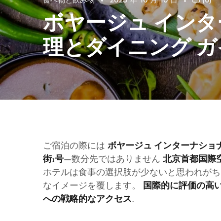
食べ物と飲み物
2025 年 10 月 10 日
(0)
ボヤージュ イン
理とダイニング ガ
ご宿泊の際には
ボヤージュ インターナショ
—数分先ではありません
街1号
北京首都国際空港
ホテルは食事の選択肢が少ないと思われがち
なイメージを覆します。
国際的に評価の高
.
への戦略的なアクセス