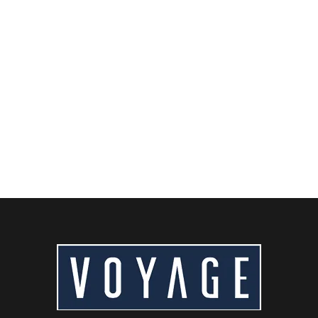
Muralla China desde el Voyage
International Hotel
¿Planeas un viaje a la Gran Muralla desde el Hotel
Voyage International, cerca del Aeropuerto de Pekín
Capital? Descubre...
LEER MÁS