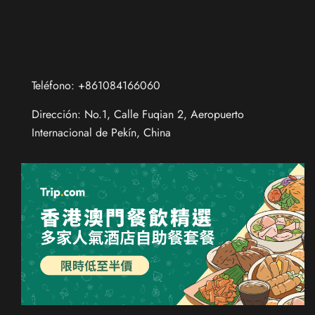
Teléfono: +861084166060
Dirección: No.1, Calle Fuqian 2, Aeropuerto
Internacional de Pekín, China
Chinese (Taiwan)
Chinese (Hong Kong)
Thai
Russian
French
German