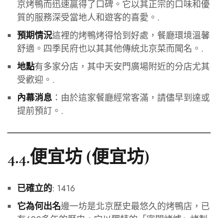
京烤鴨而迅速贏得了口碑。它以其正宗的口味和優
質的服務深受當地人和遊客的喜愛。.
這裡的烤鴨烤得恰到好處，餐廳環境溫馨
預期情況
舒適。四季民府也以其其他傳統北京菜而聞名。.
有多家分店，其中天安門廣場附近的分店尤其
地點
受歡迎。.
：由於這家餐廳經常客滿，請儘早到達或
內幕消息
提前預訂。.
4.4.便宜坊 (便宜坊)
: 1416
已確立的
邊一坊是北京歷史最悠久的烤鴨店，已
它為何出名