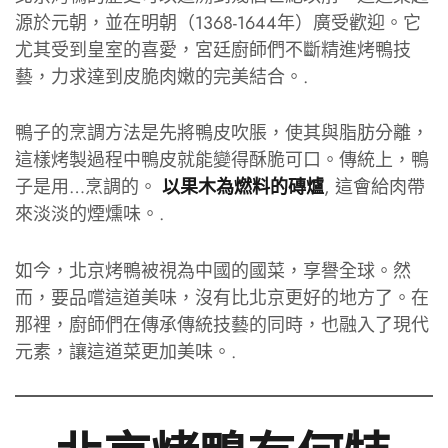
源於元朝，並在明朝（1368-1644年）廣受歡迎。它
尤其受到皇室的喜愛，宮廷廚師們不斷精進烤鴨技
藝，力求達到皮脆肉嫩的完美結合。.
鴨子的烹調方法是先將鴨皮吹脹，使其與脂肪分離，
這樣烤製過程中鴨皮就能變得酥脆可口。傳統上，鴨
子是用…烹調的。
, 這會給肉帶
以果木為燃料的磚爐
來淡淡的煙燻味。.
如今，北京烤鴨被視為中國的國菜，享譽全球。然
而，要品嚐這道美味，沒有比北京更好的地方了。在
那裡，廚師們在傳承傳統技藝的同時，也融入了現代
元素，讓這道菜更加美味。.