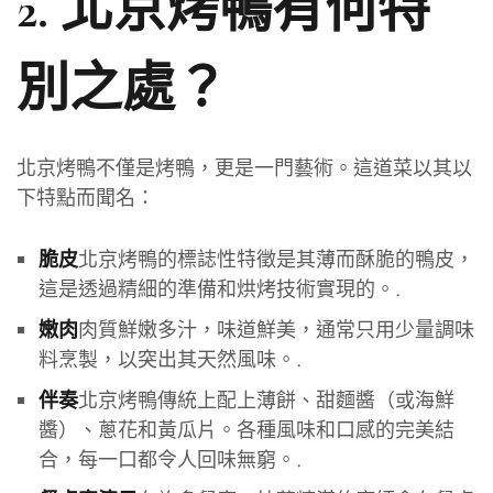
2. 北京烤鴨有何特
別之處？
北京烤鴨不僅是烤鴨，更是一門藝術。這道菜以其以
下特點而聞名：
北京烤鴨的標誌性特徵是其薄而酥脆的鴨皮，
脆皮
這是透過精細的準備和烘烤技術實現的。.
肉質鮮嫩多汁，味道鮮美，通常只用少量調味
嫩肉
料烹製，以突出其天然風味。.
北京烤鴨傳統上配上薄餅、甜麵醬（或海鮮
伴奏
醬）、蔥花和黃瓜片。各種風味和口感的完美結
合，每一口都令人回味無窮。.