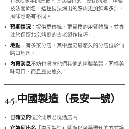
有600多年的歷史。它以獨特的「密閉烤爐」烤製
技法而聞名，這種技法烤出的鴨肉更加鮮嫩多汁，
風味也略有不同。.
：提供更傳統、更質樸的用餐體驗，並專
預期情況
注於保留北京烤鴨的古老製作技巧。.
：有多家分店，其中歷史最悠久的分店位於仙
地點
峪口地區。.
不妨也嚐嚐他們其他的烤製菜餚，同樣美
內幕消息
味可口，而且歷史悠久。.
4.5.中國製造（長安一號）
位於北京君悅酒店內
已確立的
「中國製造」餐廳以奢華現代的方式詮
它為何出名