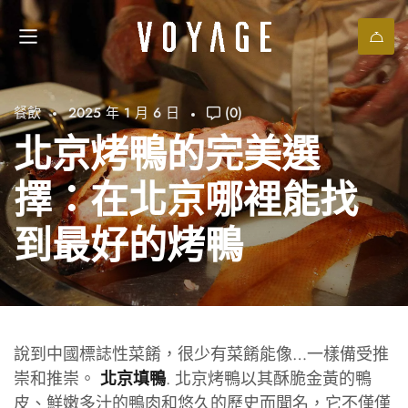
餐飲
2025 年 1 月 6 日
(0)
北京烤鴨的完美選
擇：在北京哪裡能找
到最好的烤鴨
說到中國標誌性菜餚，很少有菜餚能像…一樣備受推
崇和推崇。
. 北京烤鴨以其酥脆金黃的鴨
北京填鴨
皮、鮮嫩多汁的鴨肉和悠久的歷史而聞名，它不僅僅