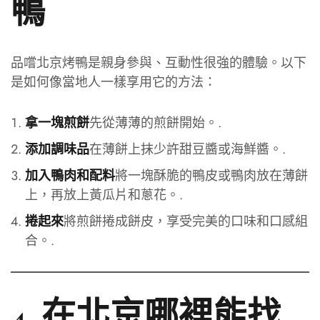
鴨
品嚐北京烤鴨是親身參與、互動性很強的體驗。以下
是如何像當地人一樣享用它的方法：
先從薄薄的煎餅開始。.
拿一塊煎餅
在薄餅上抹少許甜豆醬或海鮮醬。.
添加調味品
將一塊酥脆的鴨皮或鴨肉放在薄餅
加入鴨肉和配料
上，再放上黃瓜片和蔥花。.
將煎餅捲成餅皮，享受完美的口味和口感組
捲起來
合。.
4. 在北京哪裡能找