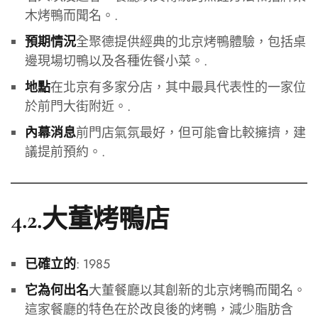
木烤鴨而聞名。.
全聚德提供經典的北京烤鴨體驗，包括桌
預期情況
邊現場切鴨以及各種佐餐小菜。.
在北京有多家分店，其中最具代表性的一家位
地點
於前門大街附近。.
前門店氣氛最好，但可能會比較擁擠，建
內幕消息
議提前預約。.
4.2.大董烤鴨店
: 1985
已確立的
大董餐廳以其創新的北京烤鴨而聞名。
它為何出名
這家餐廳的特色在於改良後的烤鴨，減少脂肪含