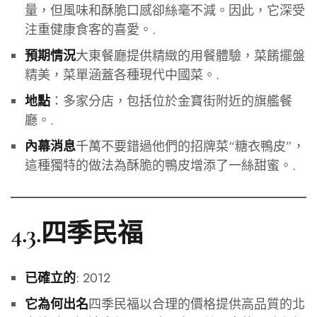
量，但風味和酥脆口感卻絲毫不減。因此，它深受
注重健康食客的喜愛。.
大東餐廳提供精緻的用餐體驗，菜餚擺盤
預期情況
精美，菜單涵蓋各種現代中國菜。.
：多家分店，包括位於金寶街附近的旗艦餐
地點
廳。.
千萬不要錯過他們的招牌菜“糖衣鴨皮”，
內幕消息
這種獨特的做法為酥脆的鴨皮增添了一絲甜蜜。.
4.3.四季民福
: 2012
已確立的
四季民福以合理的價格提供高品質的北
它為何出名