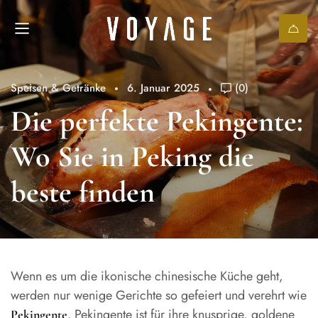
Speisen & Getränke
6. Januar 2025
(0)
Die perfekte Pekingente:
Wo Sie in Peking die
beste finden
Wenn es um die ikonische chinesische Küche geht,
werden nur wenige Gerichte so gefeiert und verehrt wie
. Pekingente ist für ihre knusprige, goldene
Pekingente