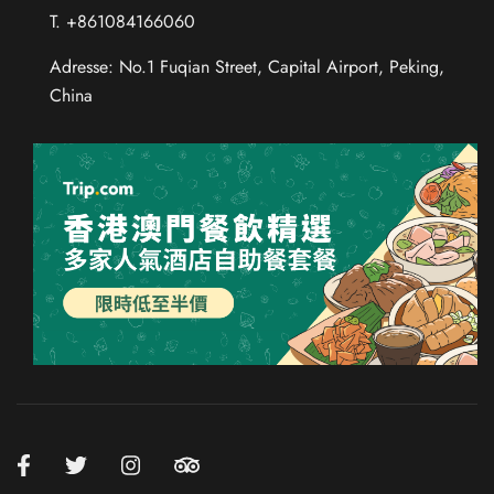
T. +861084166060
Adresse: No.1 Fuqian Street, Capital Airport, Peking,
China
Chinese (Taiwan)
Chinese (Hong Kong)
Thai
Russian
French
Spanish
Japanese
Korean
Chinese (China)