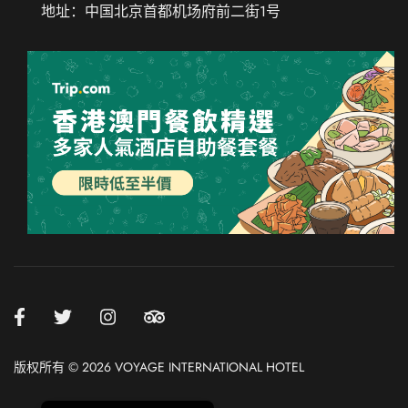
地址：中国北京首都机场府前二街1号
Chinese (Taiwan)
Chinese (Hong Kong)
Thai
Russian
French
Spanish
German
Japanese
Korean
版权所有 © 2026 VOYAGE INTERNATIONAL HOTEL
English