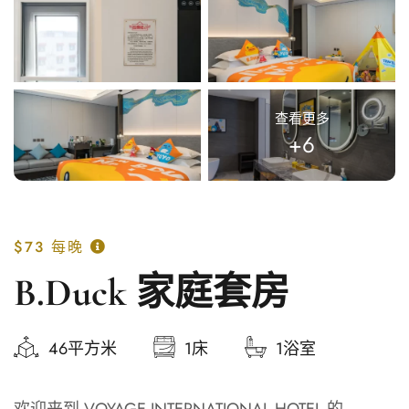
查看更多
+6
$73
每晚
B.Duck 家庭套房
46平方米
1床
1浴室