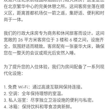
欢迎入住北京航程国际酒店的行政大床房，这里是您
在北京繁华中心的完美休憩之所。这间客房坐落在顺
义区，距离首都机场仅一箭之遥，集舒适、便利和时
尚于一体。
我们的行政大床房专为商务和休闲旅客而设计。这间
宽敞的 26 平方米客房位于 3 楼和 6 楼之间，设施齐
全，氛围舒适而精致。客房配有一张豪华大床，确保
您在一整天的会议或观光后安然入睡。
为了提升您的入住体验，我们为房间配备了一系列现
代化设施：
1. 免费 Wi-Fi：通过高速互联网保持连接。
2. 空调：全年保持理想的室温。
3. 私人浴室：尽享独立卫浴设施的便利与私密。
4. 冰箱：保持饮料和零食凉爽新鲜。