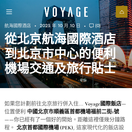
航海國際酒店
2025 年 10 月 10 日
(0)
從北京航海國際酒店
到北京市中心的便利
機場交通及旅行貼士
如果您計劃前往北京旅行併入住…
—
Voyage國際飯店
位置便利
中國北京市順義區首都機場福前二街1號
——你已經有了一個好的開始。距離這裡僅幾分鐘路
程。
, 這家現代化的飯店設
北京首都國際機場 (PEK)