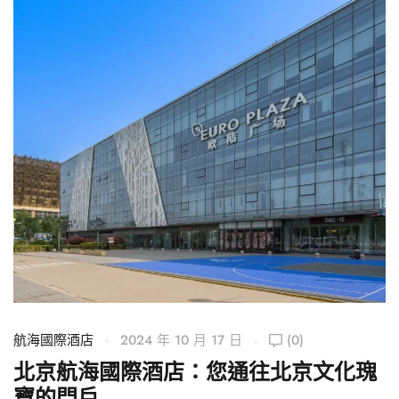
航海國際酒店
2024 年 10 月 17 日
(0)
航
北京航海國際酒店：您通往北京文化瑰
寶的門戶