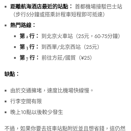
首都機場接駁巴士站
距離航海酒店最近的站點：
（步行5分鐘或搭乘計程車短程即可抵達）
熱門路線：
到北京火車站（25元，60-75分鐘）
第 2 行：
到西單/北京西站（25元）
第 3 行：
前往方莊/國貿（¥25）
第 7 行：
缺點：
由於交通擁堵，速度比機場快線慢。
行李空間有限
晚上10點以後較少發生
不過，如果你要去班車站點附近並且想省錢，這仍然