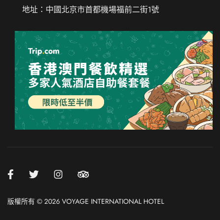
地址：中國北京市首都機場福前二街1號
Chinese (Taiwan)
Thai
Russian
French
Spanish
German
Japanese
版權所有 © 2026 VOYAGE INTERNATIONAL HOTEL
Korean