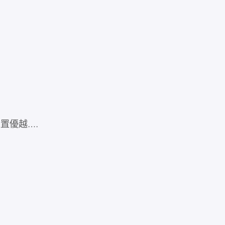
客房 
15平
置優越….
歡迎來到
舒適….
房間詳情