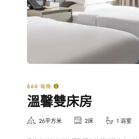
$60
每晚
溫馨雙床房
26平方米
2床
1 浴室