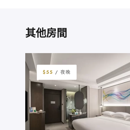
其他房間
$55
/ 夜晚