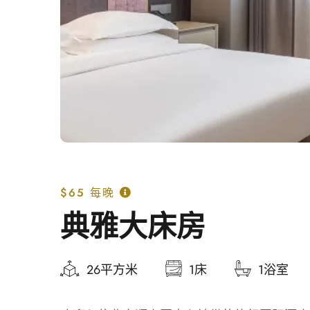
$65
每晚
典雅大床房
26平方米
1床
1浴室