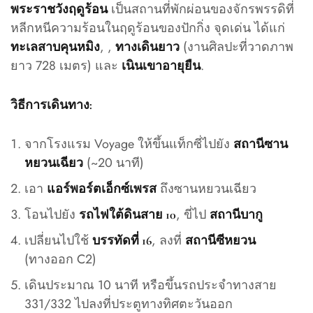
เป็นสถานที่พักผ่อนของจักรพรรดิที่
พระราชวังฤดูร้อน
หลีกหนีความร้อนในฤดูร้อนของปักกิ่ง จุดเด่น ได้แก่
, ,
(งานศิลปะที่วาดภาพ
ทะเลสาบคุนหมิง
ทางเดินยาว
ยาว 728 เมตร) และ
.
เนินเขาอายุยืน
วิธีการเดินทาง:
จากโรงแรม Voyage ให้ขึ้นแท็กซี่ไปยัง
สถานีซาน
(~20 นาที)
หยวนเฉียว
เอา
ถึงซานหยวนเฉียว
แอร์พอร์ตเอ็กซ์เพรส
โอนไปยัง
, ขี่ไป
รถไฟใต้ดินสาย 10
สถานีบากู
เปลี่ยนไปใช้
, ลงที่
บรรทัดที่ 16
สถานีซีหยวน
(ทางออก C2)
เดินประมาณ 10 นาที หรือขึ้นรถประจำทางสาย
331/332 ไปลงที่ประตูทางทิศตะวันออก