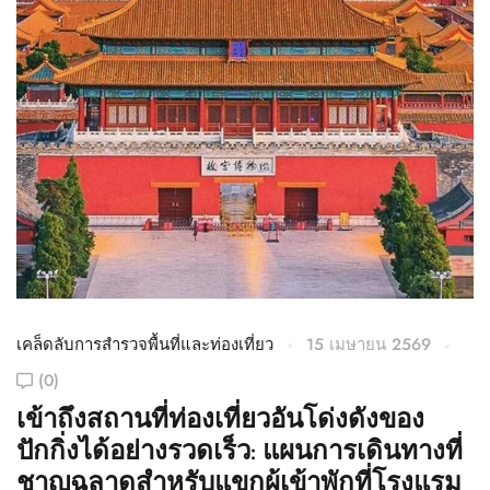
เคล็ดลับการสำรวจพื้นที่และท่องเที่ยว
15 เมษายน 2569
เค
(0)
เข้าถึงสถานที่ท่องเที่ยวอันโด่งดังของ
ค
ปักกิ่งได้อย่างรวดเร็ว: แผนการเดินทางที่
เ
ชาญฉลาดสำหรับแขกผู้เข้าพักที่โรงแรม