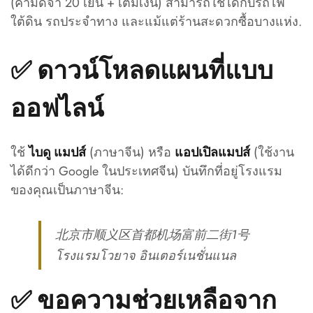
(ค่ามัดจำ 20 เยน + เติมเงิน) สามารถใช้ได้กับรถไฟ
ใต้ดิน รถประจำทาง และแม้แต่ร้านสะดวกซื้อบางแห่ง.
✅
ดาวน์โหลดแผนที่แบบ
ออฟไลน์
ใช้
(ภาษาจีน) หรือ
(ใช้งาน
ไบดู แมปส์
แอปเปิลแมปส์
ได้ดีกว่า Google ในประเทศจีน) บันทึกที่อยู่โรงแรม
ของคุณเป็นภาษาจีน:
北京市顺义区首都机场富前二街1号
โรงแรมโวยาจ อินเตอร์เนชั่นแนล
✅
ขอความช่วยเหลือจาก