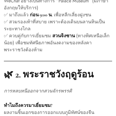
WeChat อย่างเป็นทางการ “Palace Museum” (มีภาษา
อังกฤษให้บริการ)
✅ มาถึงแล้ว
เพื่อหลีกเลี่ยงฝูงชน
ก่อน 9:00 น.
✅ สวมรองเท้าที่สบาย เพราะต้องเดินบนลานหินเป็น
ระยะทางไกล
✅ ควบคู่กับการเยี่ยมชม
(ทางทิศเหนือเล็ก
สวนจิงซาน
น้อย) เพื่อชมทัศนียภาพอันงดงามของหลังคา
พระราชวังต้องห้าม
🌿 2.
พระราชวังฤดูร้อน
การหลบหนีออกจากสวนจักรพรรดิ
ทำไมถึงควรมาเยี่ยมชม?
ผลงานชิ้นเอกของการออกแบบภูมิทัศน์ของจีน