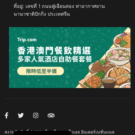
ที่อยู่: เลขที่ 1 ถนนฟู่เฉียนสอง ท่าอากาศยาน
นานาชาติปักกิ่ง ประเทศจีน
Chinese (Taiwan)
Chinese (Hong Kong)
Russian
French
Spanish
German
Japanese
Korean
Chinese (China)
English
สงวนลิขสิทธิ์ © 2026 โดย โรงแรมโวเอจ อินเตอร์เนชั่นแนล