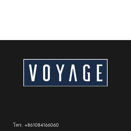
อ่านเพิ่มเติม
โทร. +861084166060