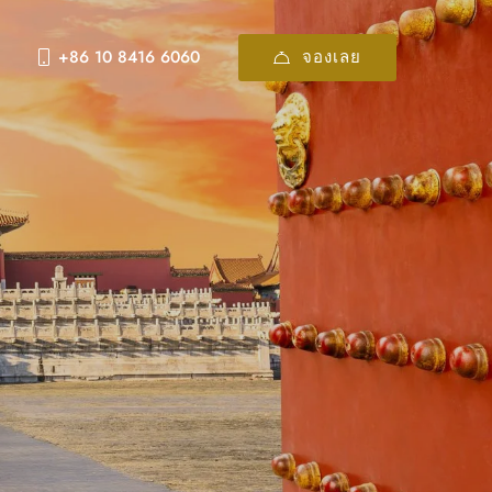
จองเลย
+86 10 8416 6060