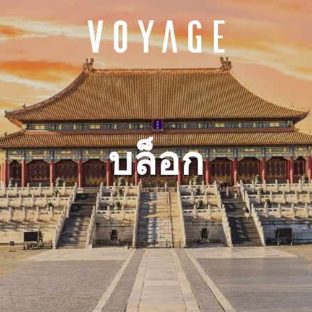
บล็อก