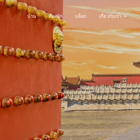
บ้าน
ห้องพัก
บล็อก
เกี่ยวกับเรา