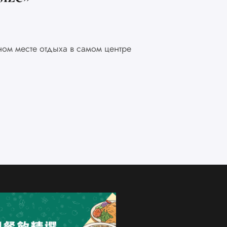
20м2
ом месте отдыха в самом центре
Добро пож
в самом се
ДЕТАЛИ 