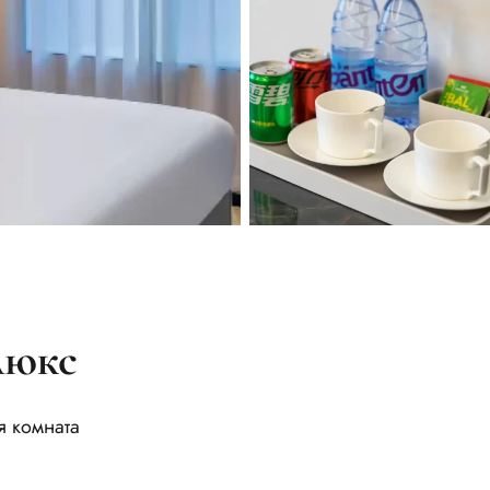
люкс
я комната