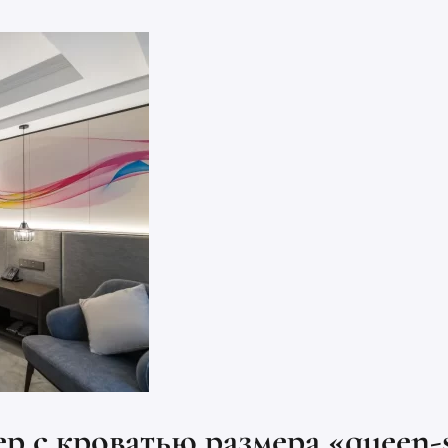
р с кроватью размера «queen-s