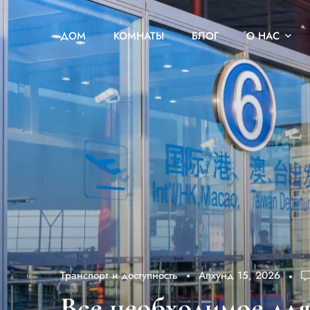
ДОМ
КОМНАТЫ
БЛОГ
О НАС
Транспорт и доступность
Апхунд 15, 2026
Все необходимое для