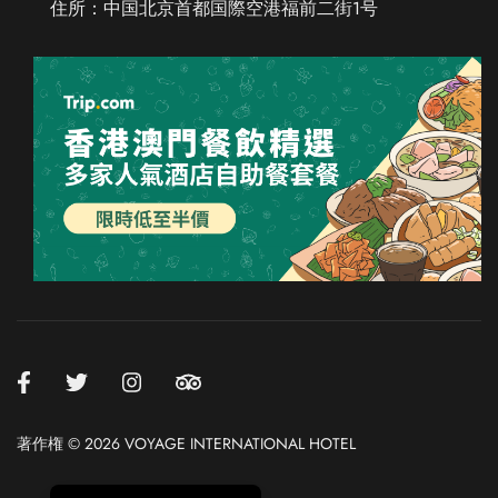
住所：中国北京首都国際空港福前二街1号
Chinese (Taiwan)
Chinese (Hong Kong)
Thai
Russian
French
Spanish
German
Korean
Chinese (China)
著作権 © 2026 VOYAGE INTERNATIONAL HOTEL
English