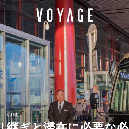
(0)
り継ぎと滞在に必要な必