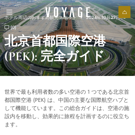
ホテル周辺のおすすめ観光スポット
2024年10月27日
(0)
北京首都国際空港
(PEK): 完全ガイド
世界で最も利用者数の多い空港の 1 つである北京首
都国際空港 (PEK) は、中国の主要な国際航空ハブと
して機能しています。この総合ガイドは、空港の施
設内を移動し、効果的に旅程を計画するのに役立ち
ます。